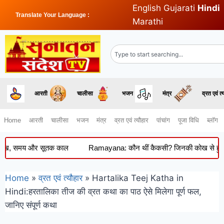
English
Gujarati
Hindi
Translate Your Language :
Marathi
आरती
चालीसा
भजन
मंत्र
व्रत एवं त्
Home
आरती
चालीसा
भजन
मंत्र
व्रत एवं त्यौहार
पांचांग
पूजा विधि
ब्लॉग
 समय और सूतक काल
Ramayana: कौन थीं कैकसी? जिनकी कोख से हुआ था रावण 
Home
»
व्रत एवं त्यौहार
»
Hartalika Teej Katha in
Hindi:हरतालिका तीज की व्रत कथा का पाठ ऐसे मिलेगा पूर्ण फल,
जानिए संपूर्ण कथा