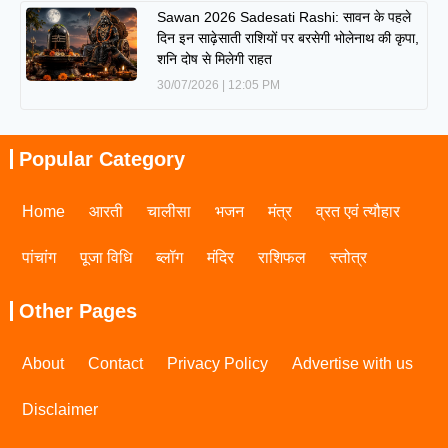
Sawan 2026 Sadesati Rashi: सावन के पहले
दिन इन साढ़ेसाती राशियों पर बरसेगी भोलेनाथ की कृपा,
शनि दोष से मिलेगी राहत
30/07/2026
12:05 PM
Popular Category
Home
आरती
चालीसा
भजन
मंत्र
व्रत एवं त्यौहार
पांचांग
पूजा विधि
ब्लॉग
मंदिर
राशिफल
स्तोत्र
Other Pages
About
Contact
Privacy Policy
Advertise with us
Disclaimer