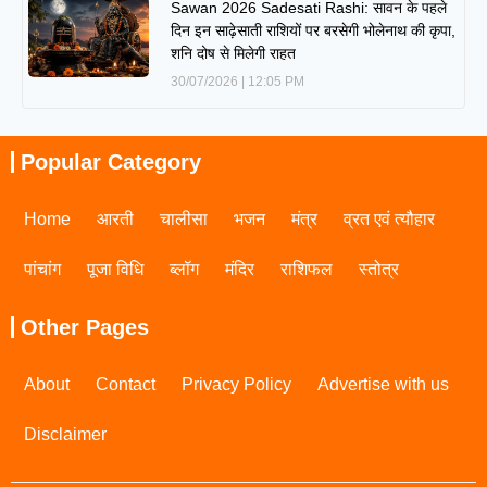
Sawan 2026 Sadesati Rashi: सावन के पहले
दिन इन साढ़ेसाती राशियों पर बरसेगी भोलेनाथ की कृपा,
शनि दोष से मिलेगी राहत
30/07/2026
12:05 PM
Popular Category
Home
आरती
चालीसा
भजन
मंत्र
व्रत एवं त्यौहार
पांचांग
पूजा विधि
ब्लॉग
मंदिर
राशिफल
स्तोत्र
Other Pages
About
Contact
Privacy Policy
Advertise with us
Disclaimer