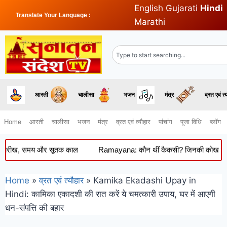
English
Gujarati
Hindi
Translate Your Language :
Marathi
आरती
चालीसा
भजन
मंत्र
व्रत एवं त्
Home
आरती
चालीसा
भजन
मंत्र
व्रत एवं त्यौहार
पांचांग
पूजा विधि
ब्लॉग
ीख, समय और सूतक काल
Ramayana: कौन थीं कैकसी? जिनकी कोख से हुआ था रा
Home
»
व्रत एवं त्यौहार
»
Kamika Ekadashi Upay in
Hindi: कामिका एकादशी की रात करें ये चमत्कारी उपाय, घर में आएगी
धन-संपत्ति की बहार