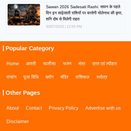
Sawan 2026 Sadesati Rashi: सावन के पहले
दिन इन साढ़ेसाती राशियों पर बरसेगी भोलेनाथ की कृपा,
शनि दोष से मिलेगी राहत
30/07/2026
12:05 PM
Popular Category
Home
आरती
चालीसा
भजन
मंत्र
व्रत एवं त्यौहार
पांचांग
पूजा विधि
ब्लॉग
मंदिर
राशिफल
स्तोत्र
Other Pages
About
Contact
Privacy Policy
Advertise with us
Disclaimer