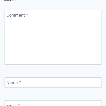
marked
*
Comment
*
Name
*
Email
*