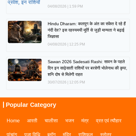
04/08/2026
1:59 PM
Hindu Dharam: कलयुग के अंत का संकेत दे रहे हैं
नंदी देव? इस रहस्यमयी मूर्ति से जुड़ी मान्यता ने बढ़ाई
जिज्ञासा
04/08/2026
12:25 PM
Sawan 2026 Sadesati Rashi: सावन के पहले
दिन इन साढ़ेसाती राशियों पर बरसेगी भोलेनाथ की कृपा,
शनि दोष से मिलेगी राहत
30/07/2026
12:05 PM
Popular Category
Home
आरती
चालीसा
भजन
मंत्र
व्रत एवं त्यौहार
पांचांग
पूजा विधि
ब्लॉग
मंदिर
राशिफल
स्तोत्र