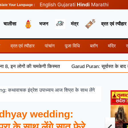
English
Gujarati
Hindi
Marathi
slate Your Language :
चालीसा
भजन
मंत्र
व्रत एवं त्यौहार
र
व्रत एवं त्यौहार
पांचांग
पूजा विधि
ब्लॉग
मंदिर
इन लोगों की चमकेगी किस्मत
Garud Puran: सूर्यास्त के बाद क्यों 
वाचक इंद्रेश उपाध्याय आज शिप्रा के साथ लेंगे
adhyay wedding:
ा के साथ लेंगे सात फेरे,