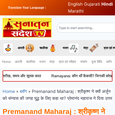
English
Gujarati
Hindi
Translate Your Language :
Marathi
आरती
चालीसा
भजन
मंत्र
व्रत एवं त्
Home
आरती
चालीसा
भजन
मंत्र
व्रत एवं त्यौहार
पांचांग
पूजा विधि
ब्लॉग
रीख, समय और सूतक काल
Ramayana: कौन थीं कैकसी? जिनकी कोख से हुआ था र
Home
»
ब्लॉग
»
Premanand Maharaj : श्रीकृष्ण ने क्यों अर्जुन
को संन्यास की जगह युद्ध के लिए कहा था? प्रेमानंद महाराज ने दिया उत्तर
Premanand Maharaj : श्रीकृष्ण ने