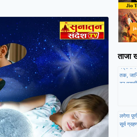
j
ताजा ख