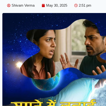
Shivam Verma
May 30, 2025
2:51 pm