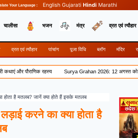
English
Gujarati
Hindi
Marathi
slate Your Language :
चालीसा
भजन
मंत्र
व्रत एवं त्यौहार
र
व्रत एवं त्यौहार
पांचांग
पूजा विधि
ब्लॉग
मंदिर
ं और पौराणिक रहस्य
Surya Grahan 2026: 12 अगस्त को लगेगा पूर्ण
ोता है मतलब? जानें क्या होते हैं इसके मतलब
ड़ाई करने का क्या होता है
लब