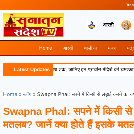
Tran
आरती
Home
आरती
चालीसा
भजन
मंत्
र से केदारनाथ-बद्रीनाथ तक, जानिए इन प्राचीन मंदिरों की चमत्कारी कथाए
Latest Updates
Home
»
ब्लॉग
»
Swapna Phal: सपने में किसी से लड़ाई करने का क्या ह
Swapna Phal: सपने में किसी से ल
मतलब? जानें क्या होते हैं इसके मत