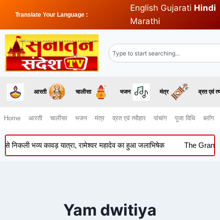
English
Gujarati
Hindi
Translate Your Language :
Marathi
आरती
चालीसा
भजन
मंत्र
व्रत एवं त्
Home
आरती
चालीसा
भजन
मंत्र
व्रत एवं त्यौहार
पांचांग
पूजा विधि
ब्लॉग
ली भव्य कावड़ यात्रा, रामेश्वर महादेव का हुआ जलाभिषेक
The Grand Conj
Yam dwitiya