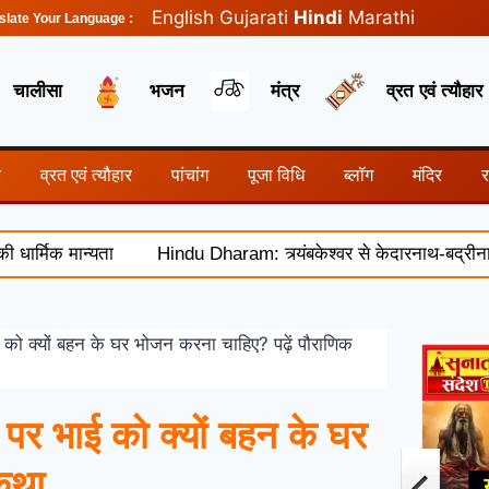
English
Gujarati
Hindi
Marathi
slate Your Language :
चालीसा
भजन
मंत्र
व्रत एवं त्यौहार
र
व्रत एवं त्यौहार
पांचांग
पूजा विधि
ब्लॉग
मंदिर
 मान्यता
Hindu Dharam: त्र्यंबकेश्वर से केदारनाथ-बद्रीनाथ तक, ज
 क्यों बहन के घर भोजन करना चाहिए? पढ़ें पौराणिक
र भाई को क्यों बहन के घर
कथा