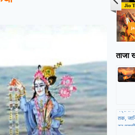
j
ताजा ख