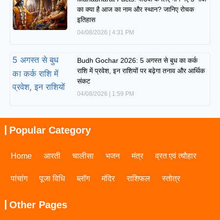
का क्या है आज का नाम और स्थान? जानिए रोचक
इतिहास
04/08/2026
4:31 PM
Budh Gochar 2026: 5 अगस्त से बुध का कर्क
राशि में प्रवेश, इन राशियों पर बढ़ेगा तनाव और आर्थिक
संकट
04/08/2026
1:59 PM
Popular Category
Home
आरती
चालीसा
भजन
मंत्र
व्रत एवं त्यौहार
पांचांग
पूजा विधि
ब्लॉग
मंदिर
राशिफल
स्तोत्र
Other Pages