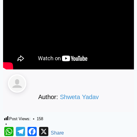
Author:
Shweta Yadav
Post Views:
158
WhatsApp
Telegram
Facebook
X
Share