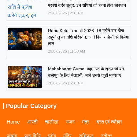
प्रवेश करेंगे शुक्र, इन राशियों को रहना होगा सावधान
29/07/2026
2:01 PM
Rahu Ketu Transit 2026: 18 महीने बाद होगा
राहु-केतु का राशि परिवर्तन, जानें किन राशियों को मिलेगा
लाभ
29/07/2026
11:50 AM
Mahabharat Curse: महाभारत के श्राप जो बने
कलयुग के लिए चेतावनी, जानें उनसे जुड़ी मान्यताएं
28/07/2026
5:31 PM
Popular Category
Home
आरती
चालीसा
भजन
मंत्र
व्रत एवं त्यौहार
पांचांग
पूजा विधि
ब्लॉग
मंदिर
राशिफल
स्तोत्र