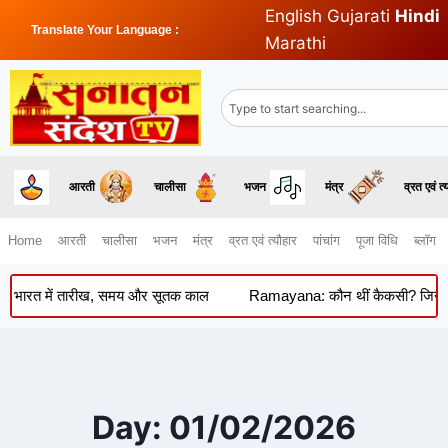
English
Gujarati
Hindi
Translate Your Language :
Marathi
आरती
चालीसा
भजन
मंत्र
व्रत एवं त्
Home
आरती
चालीसा
भजन
मंत्र
व्रत एवं त्यौहार
पांचांग
पूजा विधि
ब्लॉग
भारत में तारीख, समय और सूतक काल
Ramayana: कौन थीं कैकसी? जिनकी कोख स
Day: 01/02/2026