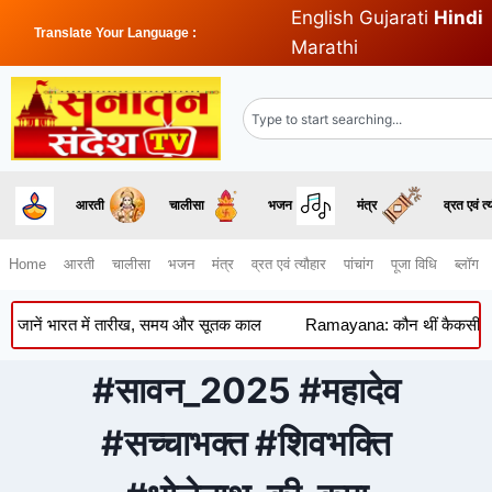
English
Gujarati
Hindi
Translate Your Language :
Marathi
आरती
चालीसा
भजन
मंत्र
व्रत एवं त्
Home
आरती
चालीसा
भजन
मंत्र
व्रत एवं त्यौहार
पांचांग
पूजा विधि
ब्लॉग
 जानें भारत में तारीख, समय और सूतक काल
Ramayana: कौन थीं कैकसी? जिनक
#सावन_2025 #महादेव
#सच्चाभक्त #शिवभक्ति