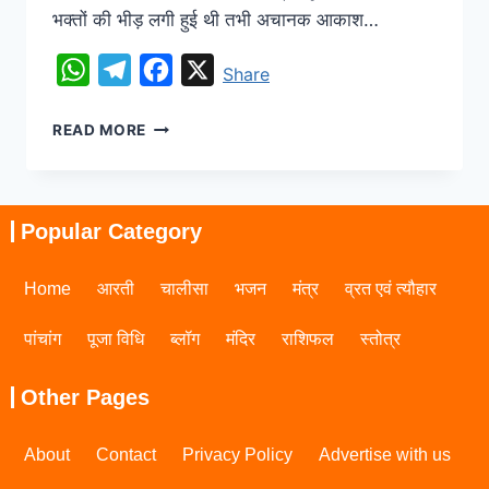
भक्तों की भीड़ लगी हुई थी तभी अचानक आकाश…
WhatsApp
Telegram
Facebook
X
Share
READ MORE
Popular Category
Home
आरती
चालीसा
भजन
मंत्र
व्रत एवं त्यौहार
पांचांग
पूजा विधि
ब्लॉग
मंदिर
राशिफल
स्तोत्र
Other Pages
About
Contact
Privacy Policy
Advertise with us