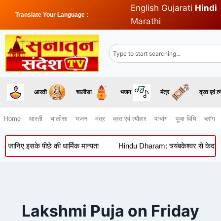
English
Gujarati
Hindi
Translate Your Language :
Marathi
आरती
चालीसा
भजन
मंत्र
व्रत एवं त्
Home
आरती
चालीसा
भजन
मंत्र
व्रत एवं त्यौहार
पांचांग
पूजा विधि
ब्लॉग
जानिए इसके पीछे की धार्मिक मान्यता
Hindu Dharam: त्र्यंबकेश्वर से केदारनाथ
Lakshmi Puja on Friday