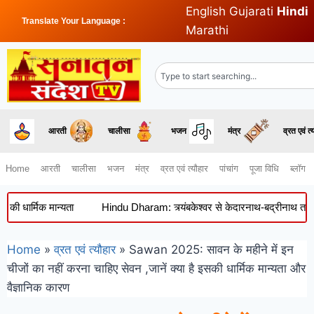
English
Gujarati
Hindi
Translate Your Language :
Marathi
आरती
चालीसा
भजन
मंत्र
व्रत एवं त्
Home
आरती
चालीसा
भजन
मंत्र
व्रत एवं त्यौहार
पांचांग
पूजा विधि
ब्लॉग
र्मिक मान्यता
Hindu Dharam: त्र्यंबकेश्वर से केदारनाथ-बद्रीनाथ तक, जानिए
Home
»
व्रत एवं त्यौहार
»
Sawan 2025: सावन के महीने में इन
चीजों का नहीं करना चाहिए सेवन ,जानें क्या है इसकी धार्मिक मान्यता और
वैज्ञानिक कारण