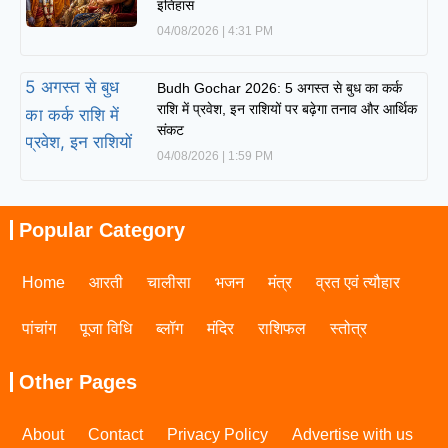
इतिहास
04/08/2026
4:31 PM
Budh Gochar 2026: 5 अगस्त से बुध का कर्क
राशि में प्रवेश, इन राशियों पर बढ़ेगा तनाव और आर्थिक
संकट
04/08/2026
1:59 PM
Popular Category
Home
आरती
चालीसा
भजन
मंत्र
व्रत एवं त्यौहार
पांचांग
पूजा विधि
ब्लॉग
मंदिर
राशिफल
स्तोत्र
Other Pages
About
Contact
Privacy Policy
Advertise with us