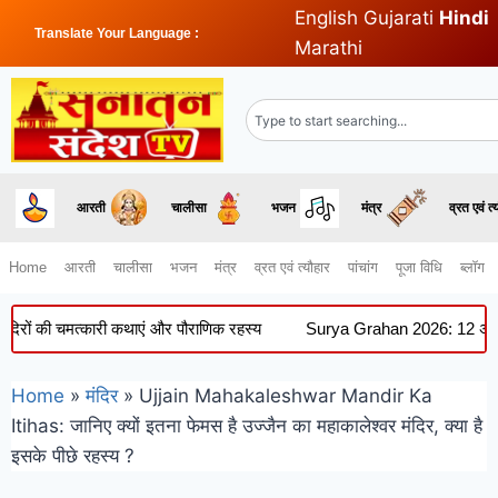
English
Gujarati
Hindi
Translate Your Language :
Marathi
आरती
चालीसा
भजन
मंत्र
व्रत एवं त्
Home
आरती
चालीसा
भजन
मंत्र
व्रत एवं त्यौहार
पांचांग
पूजा विधि
ब्लॉग
ी चमत्कारी कथाएं और पौराणिक रहस्य
Surya Grahan 2026: 12 अगस्त को लगेगा 
Home
»
मंदिर
»
Ujjain Mahakaleshwar Mandir Ka
Itihas: जानिए क्यों इतना फेमस है उज्जैन का महाकालेश्वर मंदिर, क्या है
इसके पीछे रहस्य ?